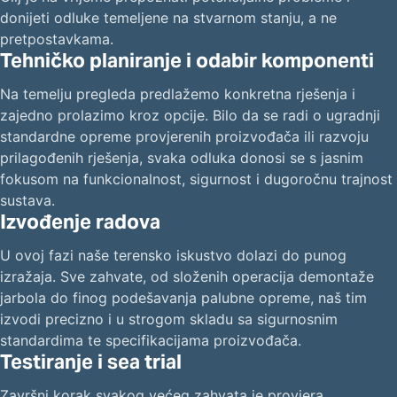
donijeti odluke temeljene na stvarnom stanju, a ne
pretpostavkama.
Tehničko planiranje i odabir komponenti
Na temelju pregleda predlažemo konkretna rješenja i
zajedno prolazimo kroz opcije. Bilo da se radi o ugradnji
standardne opreme provjerenih proizvođača ili razvoju
prilagođenih rješenja, svaka odluka donosi se s jasnim
fokusom na funkcionalnost, sigurnost i dugoročnu trajnost
sustava.
Izvođenje radova
U ovoj fazi naše terensko iskustvo dolazi do punog
izražaja. Sve zahvate, od složenih operacija demontaže
jarbola do finog podešavanja palubne opreme, naš tim
izvodi precizno i u strogom skladu sa sigurnosnim
standardima te specifikacijama proizvođača.
Testiranje i sea trial
Završni korak svakog većeg zahvata je provjera