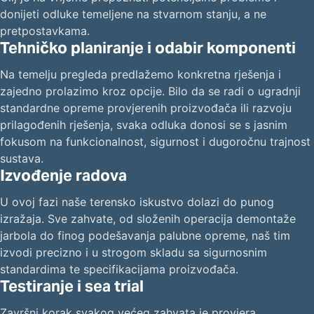
donijeti odluke temeljene na stvarnom stanju, a ne
pretpostavkama.
Tehničko planiranje i odabir komponenti
Na temelju pregleda predlažemo konkretna rješenja i
zajedno prolazimo kroz opcije. Bilo da se radi o ugradnji
standardne opreme provjerenih proizvođača ili razvoju
prilagođenih rješenja, svaka odluka donosi se s jasnim
fokusom na funkcionalnost, sigurnost i dugoročnu trajnost
sustava.
Izvođenje radova
U ovoj fazi naše terensko iskustvo dolazi do punog
izražaja. Sve zahvate, od složenih operacija demontaže
jarbola do finog podešavanja palubne opreme, naš tim
izvodi precizno i u strogom skladu sa sigurnosnim
standardima te specifikacijama proizvođača.
Testiranje i sea trial
Završni korak svakog većeg zahvata je provjera