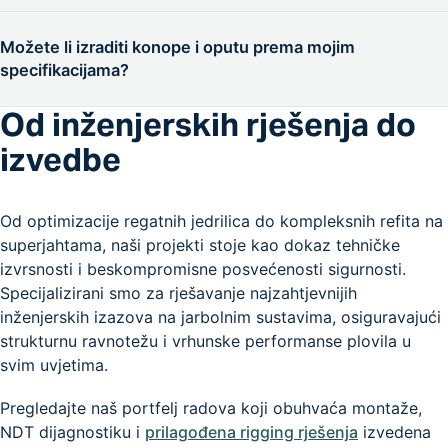
iznenadnog pucanja opute.
dostavljenih specifikacija, izrađujemo detaljnu i
Osnovna vizualna inspekcija može se obaviti dok je jarbol
transparentnu ponudu prilagođenu vašem brodu.
postavljen na brodu, no za temeljit pregled svih spojeva,
Možete li izraditi konope i oputu prema mojim
unutrašnjosti profila, demontaža je nužna. Spuštanje
specifikacijama?
jarbola omogućuje nam detaljan pregled i servis svih
komponenti koje nisu vidljive dok je jarbol postavljen.
Od inženjerskih rješenja do
Izrađujemo
prilagođena rješenja
, od upletki na konopima
specifičnih namjena do strojne obrade terminala i
izvedbe
usklađivanje opute prema nacrtima proizvođača ili vašim
individualnim zahtjevima za optimizaciju performansi.
Od optimizacije regatnih jedrilica do kompleksnih refita na
superjahtama, naši projekti stoje kao dokaz tehničke
izvrsnosti i beskompromisne posvećenosti sigurnosti.
Specijalizirani smo za rješavanje najzahtjevnijih
inženjerskih izazova na jarbolnim sustavima, osiguravajući
strukturnu ravnotežu i vrhunske performanse plovila u
svim uvjetima.
Pregledajte naš portfelj radova koji obuhvaća montaže,
NDT dijagnostiku i
prilagođena rigging rješenja
izvedena