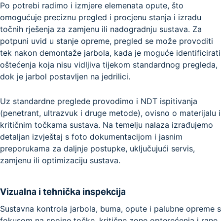
Po potrebi radimo i izmjere elemenata opute, što
omogućuje preciznu pregled i procjenu stanja i izradu
točnih rješenja za zamjenu ili nadogradnju sustava. Za
potpuni uvid u stanje opreme, pregled se može provoditi
tek nakon demontaže jarbola, kada je moguće identificirati
oštećenja koja nisu vidljiva tijekom standardnog pregleda,
dok je jarbol postavljen na jedrilici.
Uz standardne preglede provodimo i NDT ispitivanja
(penetrant, ultrazvuk i druge metode), ovisno o materijalu i
kritičnim točkama sustava. Na temelju nalaza izrađujemo
detaljan izvještaj s foto dokumentacijom i jasnim
preporukama za daljnje postupke, uključujući servis,
zamjenu ili optimizaciju sustava.
Vizualna i tehnička inspekcija
Sustavna kontrola jarbola, buma, opute i palubne opreme s
fokusom na spojne točke, kritične zone opterećenja i rane