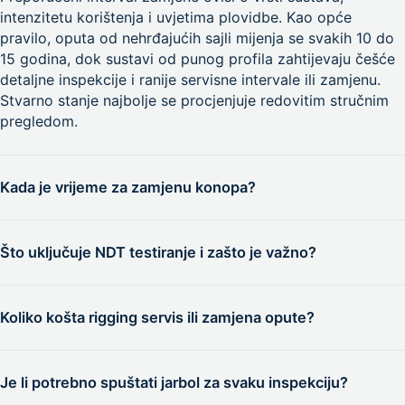
intenzitetu korištenja i uvjetima plovidbe. Kao opće
pravilo, oputa od nehrđajućih sajli mijenja se svakih 10 do
15 godina, dok sustavi od punog profila zahtijevaju češće
detaljne inspekcije i ranije servisne intervale ili zamjenu.
Stvarno stanje najbolje se procjenjuje redovitim stručnim
pregledom.
Kada je vrijeme za zamjenu konopa?
Konope treba mijenjati čim primijetite znakove oštećenja
košuljice, gubitak elastičnosti (ukrućivanje) ili značajno
Što uključuje NDT testiranje i zašto je važno?
blijeđenje boje zbog UV zračenja. Podigači i škote pod
visokim opterećenjem obično traju 3 do 5 sezona
NDT (Non-Destructive Testing) je dijagnostička metoda
intenzivne uporabe. Pravovremena zamjena sprječava
kojom pomoću penetranta otkrivamo mikropukotine i
Koliko košta rigging servis ili zamjena opute?
zatajenje sustava u kritičnim trenucima i osigurava lakoću
zamor materijala na kritičnim točkama poput uprešanih
rukovanja.
terminala, zavara i spojeva na jarbolu. Ova metoda
Cijena ovisi o nizu faktora: veličini jarbola, vrsti i materijalu
omogućuje uvid u unutarnje stanje materijala bez
opute te kompleksnosti opreme. Svakom projektu
Je li potrebno spuštati jarbol za svaku inspekciju?
oštećivanja strukture, što je pouzdan način za prevenciju
pristupamo individualno – nakon inicijalne inspekcije ili