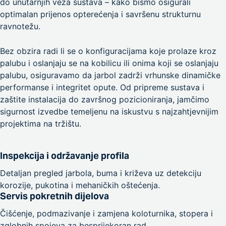
do unutarnjih veza sustava – kako bismo osigurali
optimalan prijenos opterećenja i savršenu strukturnu
ravnotežu.
Bez obzira radi li se o konfiguracijama koje prolaze kroz
palubu i oslanjaju se na kobilicu ili onima koji se oslanjaju
palubu, osiguravamo da jarbol zadrži vrhunske dinamičke
performanse i integritet opute. Od pripreme sustava i
zaštite instalacija do završnog pozicioniranja, jamčimo
sigurnost izvedbe temeljenu na iskustvu s najzahtjevnijim
projektima na tržištu.
Inspekcija i održavanje profila
Detaljan pregled jarbola, buma i križeva uz detekciju
korozije, pukotina i mehaničkih oštećenja.
Servis pokretnih dijelova
Čišćenje, podmazivanje i zamjena koloturnika, stopera i
zglobnih spojeva za besprijekoran rad.